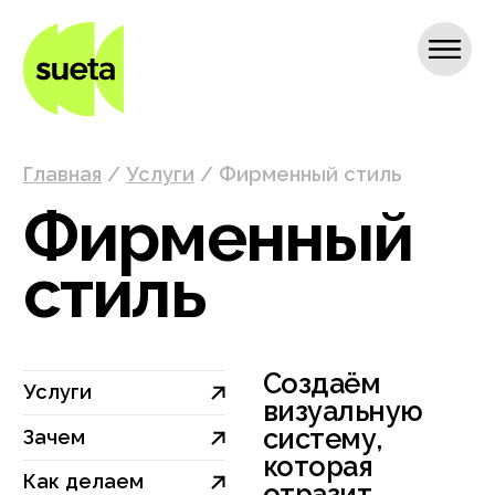
Главная
/
Услуги
/
Фирменный стиль
Фирменный
стиль
Создаём
Услуги
визуальную
систему,
Зачем
которая
Как делаем
отразит
уникальность
Результат
вашего бренда