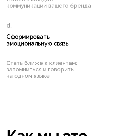
Презентуем в удобном формате. Если
у вас нет времени для встреч, запишем
видео с подробным описанием
Прорабатываем
выбранную концепцию
Создаём из концепта
детализированную картину,
чтобы в каждой детали
отражался ваш голос
Создаём шаблоны
для ваших задач