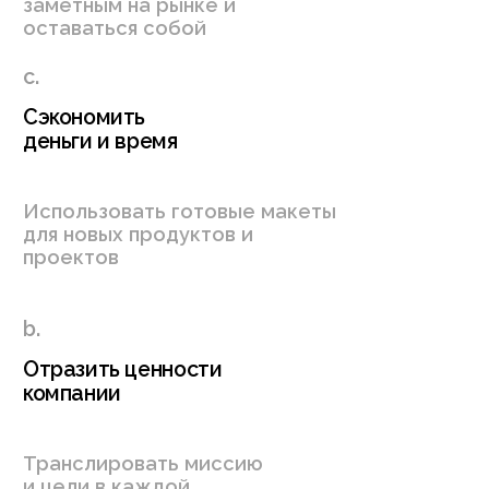
отражал вас и ваш подход
Проводим исследования
Изучаем конкурентов, партнёров,
потребности аудитории
и разрабатываем гипотезы,
которые согласуем с вами
Разрабатываем
варианты концепций
Анализируем бриф и исследование,
чтобы отразить главное в визуальном
стиле, а вы — выбираете ту, что делает
это лучше остальных