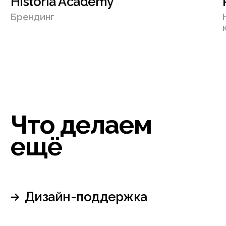
150 000 ₽
1 500 000 ₽ +
Я подтверждаю ознакомление и даю
Согласие
на обработку
моих персональных данных в порядке
и на условиях, указанных в
Политике обработки
персональных данных
Оставить заявку
Даня Фишкин
CEO Sueta
Не хочешь заполнять форму —
пиши напрямую в
telegram
Следите за нами
в соцсетях