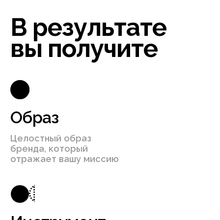
Создали единый образ
Айдент
для производителя
агентст
высокотехнологичного
интера
оборудования
digital
Отвечаем
на вопросы