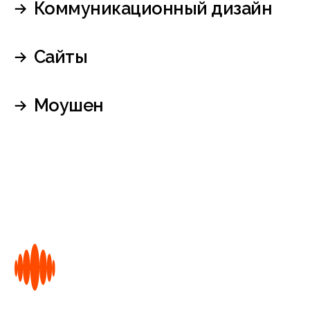
Dprofile
Dsgners
Behance
Pinterest
Свяжитесь с нами,
чтобы обсудить проект
go@sueta.team
@sueta_sales
Пишем про дизайн, суету
и постим приколы
Telegram-канал
Адрес
Россия, Москва,
ул. Грина, 42, офис 182
Для тех, кто хочет
в нашу команду