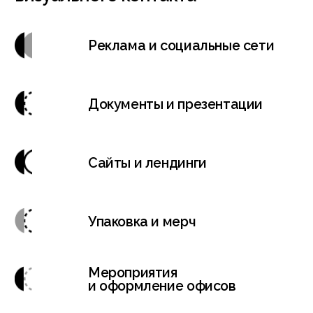
Создали
Фирменный стиль
для про
для макетной
высокот
мастерской
оборудо