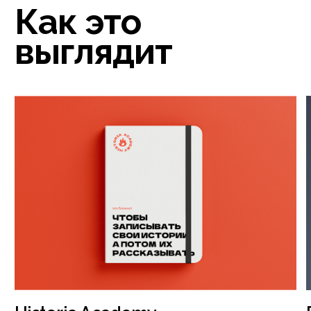
Зовите навести
суеты
Бюджет
150000