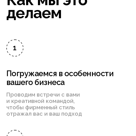
Переносим стиль на самые
актуальные форматы
Адаптируем материалы под любой
удобный носитель: презентации,
отчёты, бейджи и не только
Собираем брендбук
фирменного стиля
Прописываем подробную
инструкцию, которой
сможет пользоваться
любой сотрудник